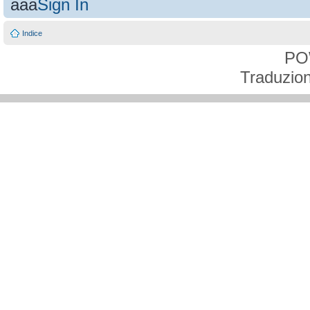
aaa
Sign In
Indice
PO
Traduzion