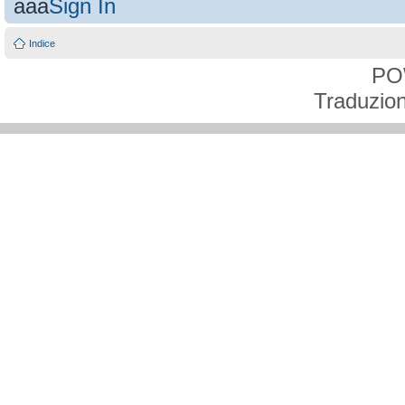
aaa
Sign In
Indice
PO
Traduzion