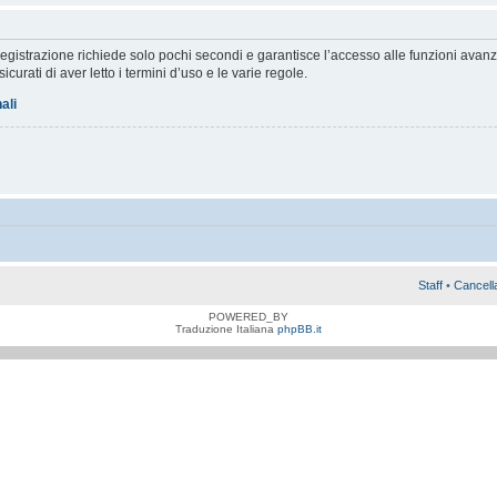
a registrazione richiede solo pochi secondi e garantisce l’accesso alle funzioni av
sicurati di aver letto i termini d’uso e le varie regole.
ali
Staff
•
Cancell
POWERED_BY
Traduzione Italiana
phpBB.it