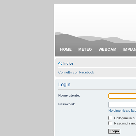
HOME
METEO
WEBCAM
IMPIA
Indice
Connettiti con Facebook
Login
Nome utente:
Password:
Ho dimenticato la
Collegami in au
Nascondi il mio