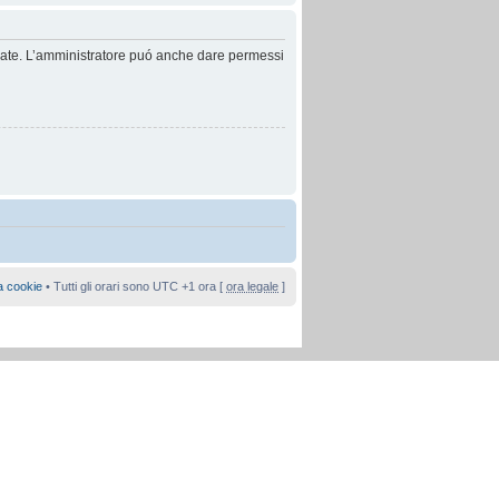
anzate. L’amministratore puó anche dare permessi
a cookie
• Tutti gli orari sono UTC +1 ora [
ora legale
]