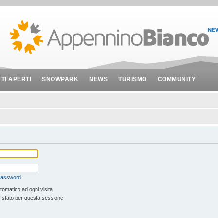
NTI APERTI
SNOWPARK
NEWS
TURISMO
COMMUNITY
 password
tomatico ad ogni visita
 stato per questa sessione