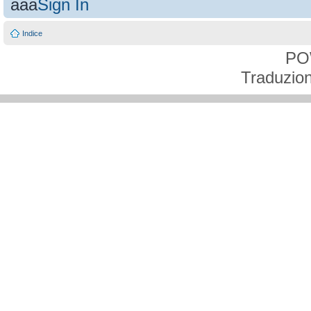
aaa
Sign In
Indice
PO
Traduzion