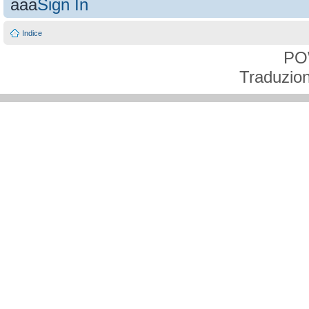
aaa
Sign In
Indice
PO
Traduzion