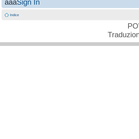
aaa
Sign In
Indice
PO
Traduzion