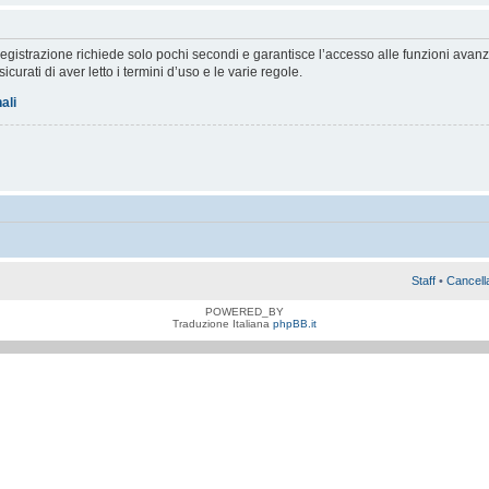
a registrazione richiede solo pochi secondi e garantisce l’accesso alle funzioni av
sicurati di aver letto i termini d’uso e le varie regole.
ali
Staff
•
Cancell
POWERED_BY
Traduzione Italiana
phpBB.it