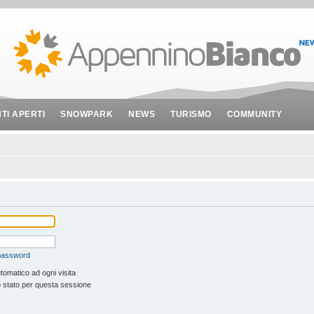
NTI APERTI
SNOWPARK
NEWS
TURISMO
COMMUNITY
 password
tomatico ad ogni visita
 stato per questa sessione