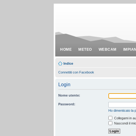
HOME
METEO
WEBCAM
IMPIA
Indice
Connettiti con Facebook
Login
Nome utente:
Password:
Ho dimenticato la
Collegami in au
Nascondi il mio