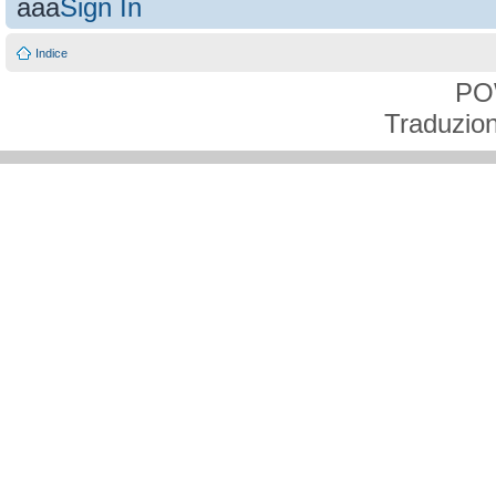
aaa
Sign In
Indice
PO
Traduzion