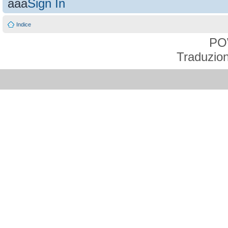
aaa
Sign In
Indice
PO
Traduzion