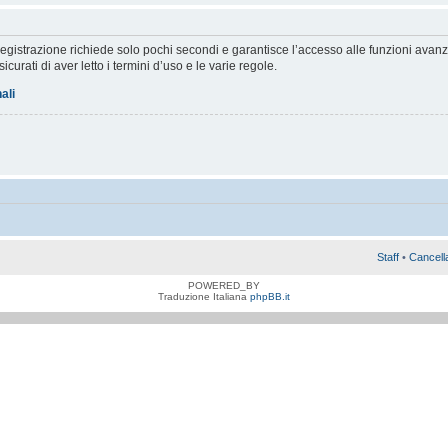
a registrazione richiede solo pochi secondi e garantisce l’accesso alle funzioni av
sicurati di aver letto i termini d’uso e le varie regole.
ali
Staff
•
Cancell
POWERED_BY
Traduzione Italiana
phpBB.it