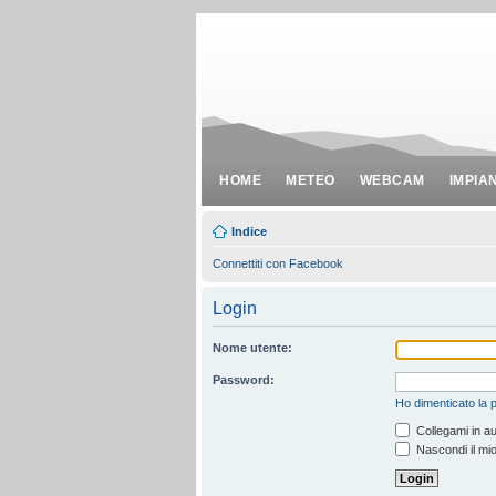
HOME
METEO
WEBCAM
IMPIA
Indice
Connettiti con Facebook
Login
Nome utente:
Password:
Ho dimenticato la
Collegami in au
Nascondi il mio