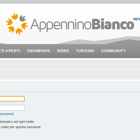
NTI APERTI
SNOWPARK
NEWS
TURISMO
COMMUNITY
 password
tomatico ad ogni visita
 stato per questa sessione