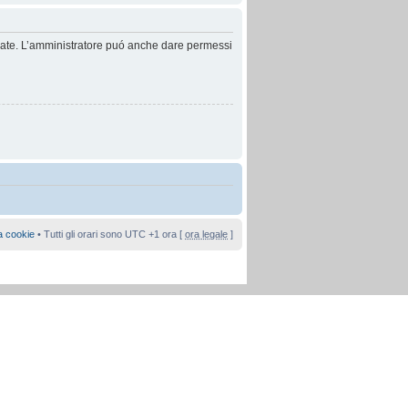
anzate. L’amministratore puó anche dare permessi
a cookie
• Tutti gli orari sono UTC +1 ora [
ora legale
]