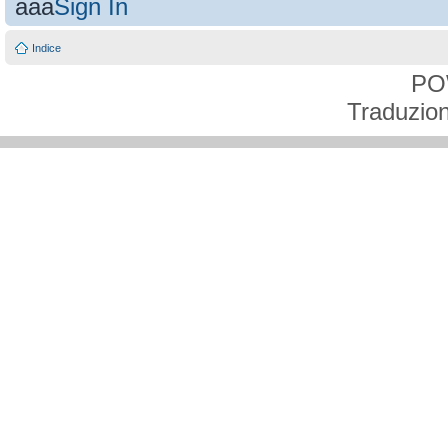
aaa
Sign In
Indice
PO
Traduzion