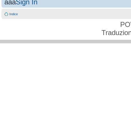
aaa
Sign In
Indice
PO
Traduzion