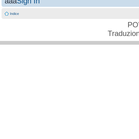
aaa
Sign In
Indice
PO
Traduzion