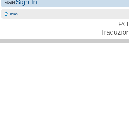
aaa
Sign In
Indice
PO
Traduzion