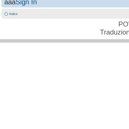
aaa
Sign In
Indice
PO
Traduzion