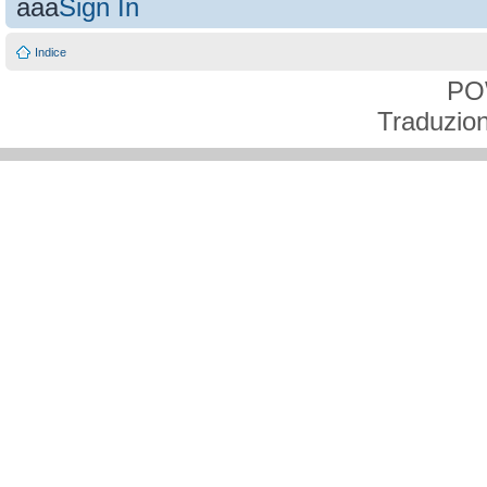
aaa
Sign In
Indice
PO
Traduzion