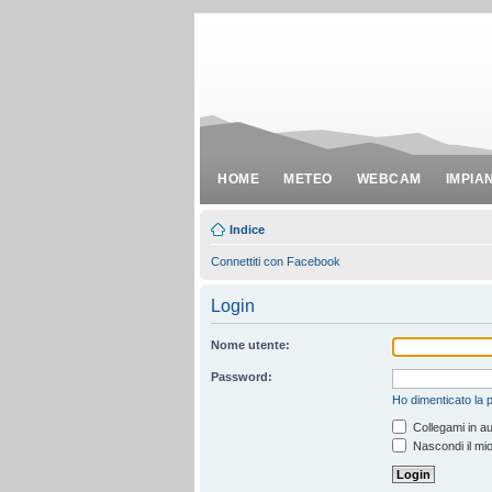
HOME
METEO
WEBCAM
IMPIA
Indice
Connettiti con Facebook
Login
Nome utente:
Password:
Ho dimenticato la
Collegami in au
Nascondi il mio