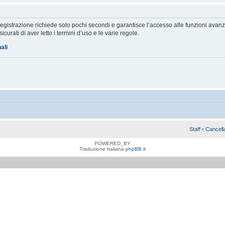
a registrazione richiede solo pochi secondi e garantisce l’accesso alle funzioni av
sicurati di aver letto i termini d’uso e le varie regole.
ali
Staff
•
Cancell
POWERED_BY
Traduzione Italiana
phpBB.it