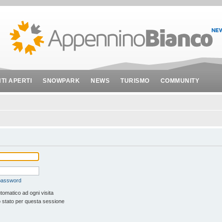
NTI APERTI
SNOWPARK
NEWS
TURISMO
COMMUNITY
 password
tomatico ad ogni visita
 stato per questa sessione