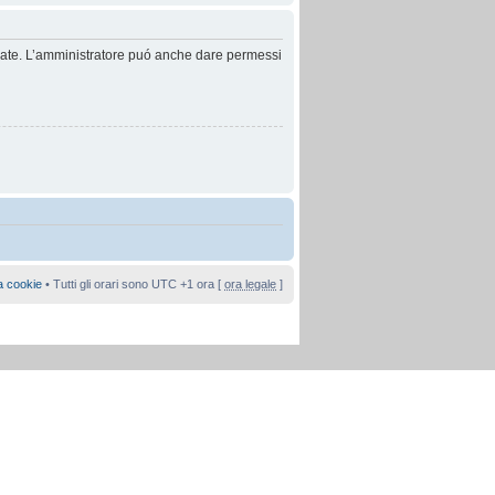
anzate. L’amministratore puó anche dare permessi
a cookie
• Tutti gli orari sono UTC +1 ora [
ora legale
]