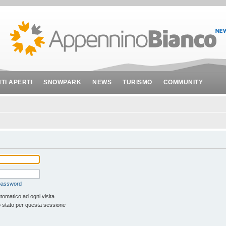
NTI APERTI
SNOWPARK
NEWS
TURISMO
COMMUNITY
 password
tomatico ad ogni visita
 stato per questa sessione