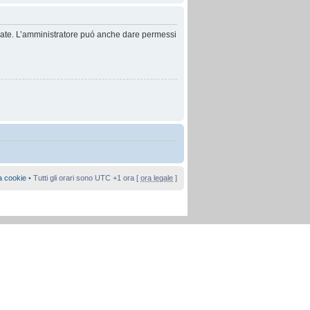
anzate. L’amministratore puó anche dare permessi
a cookie
• Tutti gli orari sono UTC +1 ora [
ora legale
]