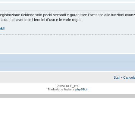
a registrazione richiede solo pochi secondi e garantisce l’accesso alle funzioni av
sicurati di aver letto i termini d’uso e le varie regole.
ali
Staff
•
Cancell
POWERED_BY
Traduzione Italiana
phpBB.it