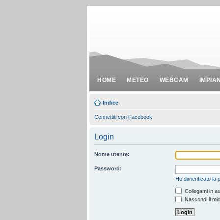
HOME
METEO
WEBCAM
IMPIA
Indice
Connettiti con Facebook
Login
Nome utente:
Password:
Ho dimenticato la
Collegami in au
Nascondi il mio