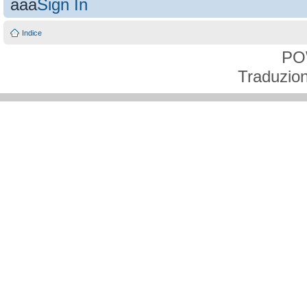
aaa
Sign In
Indice
PO
Traduzion