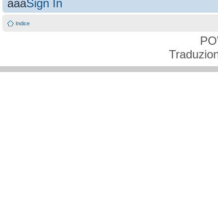
aaa
Sign In
Indice
PO
Traduzion