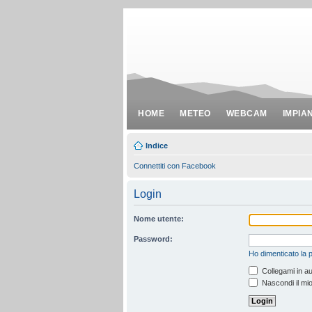
HOME
METEO
WEBCAM
IMPIA
Indice
Connettiti con Facebook
Login
Nome utente:
Password:
Ho dimenticato la
Collegami in au
Nascondi il mio