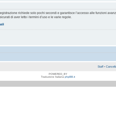
a registrazione richiede solo pochi secondi e garantisce l’accesso alle funzioni av
sicurati di aver letto i termini d’uso e le varie regole.
ali
Staff
•
Cancell
POWERED_BY
Traduzione Italiana
phpBB.it