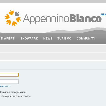
NTI APERTI
SNOWPARK
NEWS
TURISMO
COMMUNITY
 password
tomatico ad ogni visita
 stato per questa sessione