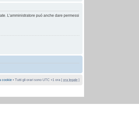
anzate. L’amministratore puó anche dare permessi
a cookie
• Tutti gli orari sono UTC +1 ora [
ora legale
]