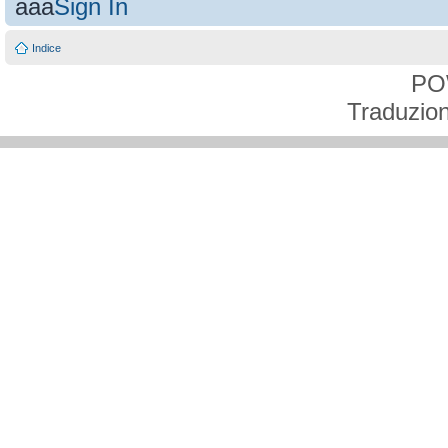
aaa
Sign In
Indice
PO
Traduzion