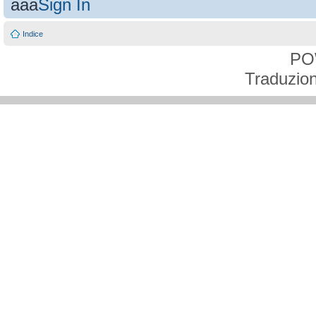
aaa
Sign In
Indice
PO
Traduzion