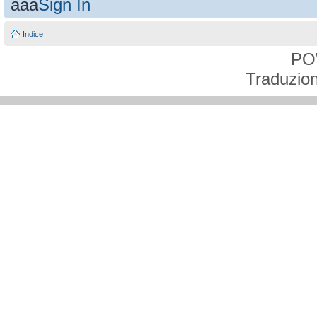
aaa
Sign In
Indice
PO
Traduzion