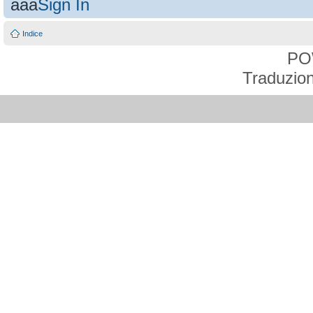
aaa
Sign In
Indice
PO
Traduzion