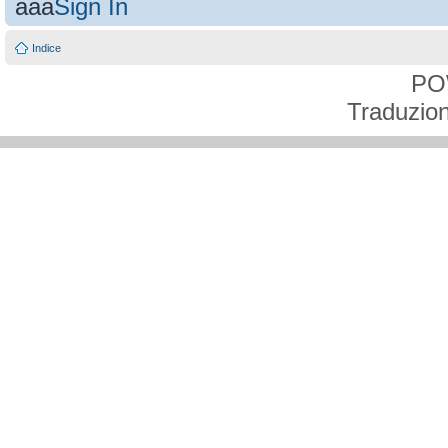
aaa
Sign In
Indice
PO
Traduzion