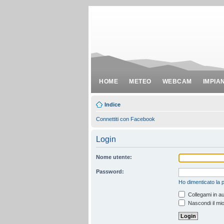
HOME
METEO
WEBCAM
IMPIA
Indice
Connettiti con Facebook
Login
Nome utente:
Password:
Ho dimenticato la
Collegami in au
Nascondi il mio