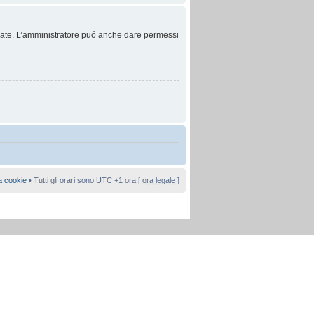
anzate. L’amministratore puó anche dare permessi
a cookie
• Tutti gli orari sono UTC +1 ora [
ora legale
]