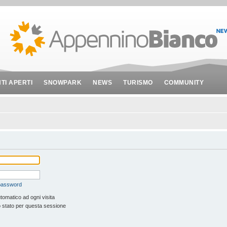
NTI APERTI
SNOWPARK
NEWS
TURISMO
COMMUNITY
 password
tomatico ad ogni visita
 stato per questa sessione