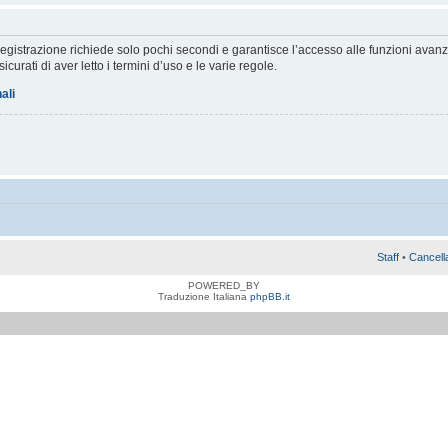
a registrazione richiede solo pochi secondi e garantisce l’accesso alle funzioni av
sicurati di aver letto i termini d’uso e le varie regole.
ali
Staff
•
Cancell
POWERED_BY
Traduzione Italiana
phpBB.it