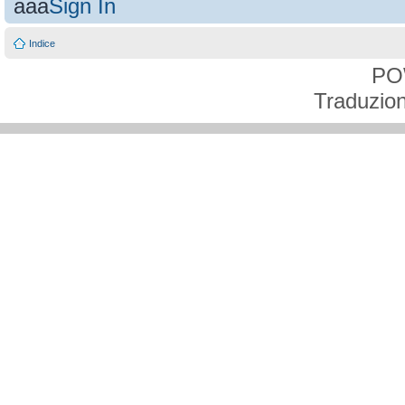
aaa
Sign In
Indice
PO
Traduzion