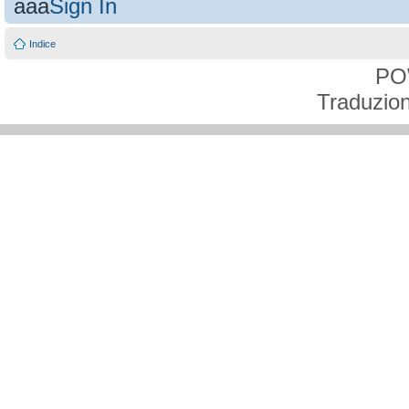
aaa
Sign In
Indice
PO
Traduzion