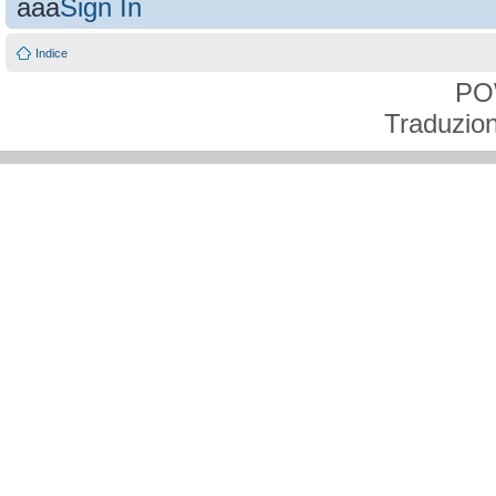
aaa
Sign In
Indice
PO
Traduzion