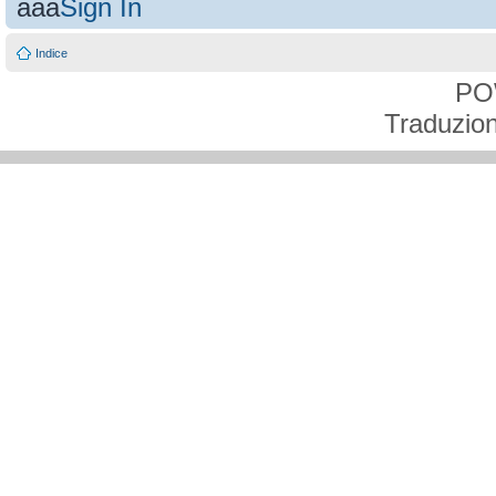
aaa
Sign In
Indice
PO
Traduzion