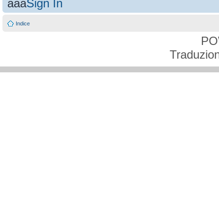
aaa
Sign In
Indice
PO
Traduzion