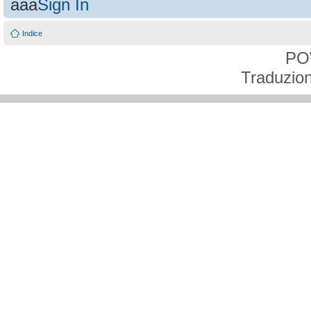
aaa
Sign In
Indice
PO
Traduzion