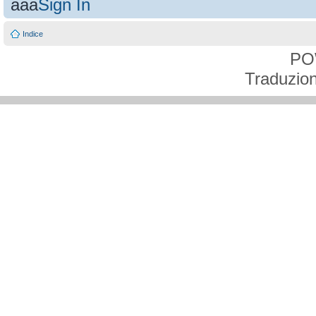
aaa
Sign In
Indice
PO
Traduzion