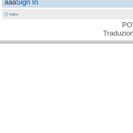
aaa
Sign In
Indice
PO
Traduzion