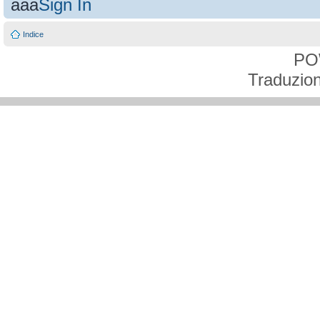
aaa
Sign In
Indice
PO
Traduzion