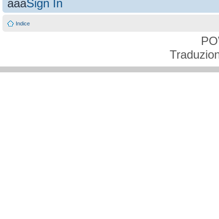
aaa
Sign In
Indice
PO
Traduzion