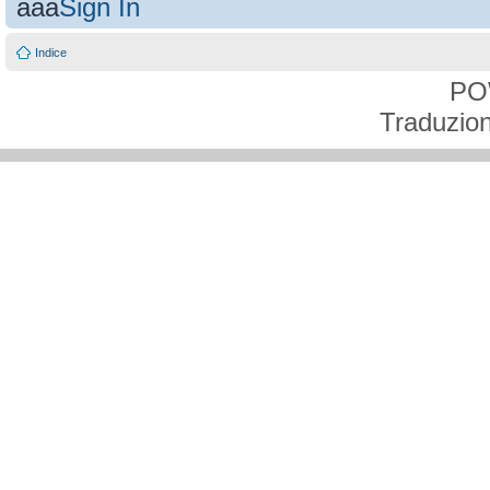
aaa
Sign In
Indice
PO
Traduzion