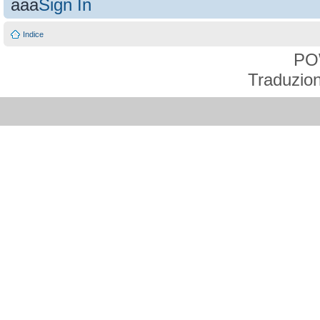
aaa
Sign In
Indice
PO
Traduzion