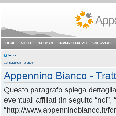
HOME
METEO
WEBCAM
IMPIANTI APERTI
SNOWPARK
Indice
Connettiti con Facebook
Appennino Bianco - Tratt
Questo paragrafo spiega dettagl
eventuali affiliati (in seguito “noi
“http://www.appenninobianco.it/for