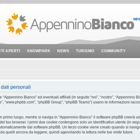
NTI APERTI
SNOWPARK
NEWS
TURISMO
COMMUNITY
dati personali
Appennino Bianco” ed eventuali affiliati (in seguito “noi”, “nostro”, “Appennino Bi
are”, “www.phpbb.com”, “phpBB Group”, “phpBB Teams”) usano le informazioni raccol
In primo luogo, mentre si naviga in “Appennino Bianco” il software phpBB creerà un 
del tuo browser. I primi due cookie contengono solo un identificativo utente (in segu
automaticamente dal software phpBB. Un terzo cookie viene creato quando si naviga
da quelli ancora da leggere, quindi agevolando la lettura nelle tue visite future.