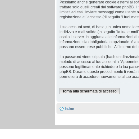
Possiamo anche generare cookie esterni al sof
trattare solo quelli creati dal software phpBB. 
limitati ad essi: inviare messaggi come utente o
registrazione e l’accesso (di seguito “i tuoi mes
Il tuo account avrà, di base, un unico nome iden
indirizzo e-mail valido (in seguito “la tua e-mai
ospita il server. In aggiunta alle informazioni 
informazione sia obbligatoria o opzionale, è a to
possano essere rese pubbliche. All’interno del 
La password viene criptata (hash unidirezionale)
metodo di accesso al tuo account a “Appennino 
possono legittimamente richiedere la tua passw
phpBB. Durante questo procedimento ti verrà ri
permetterà di accedere nuovamente al tuo acc
Torna alla schermata di accesso
Indice