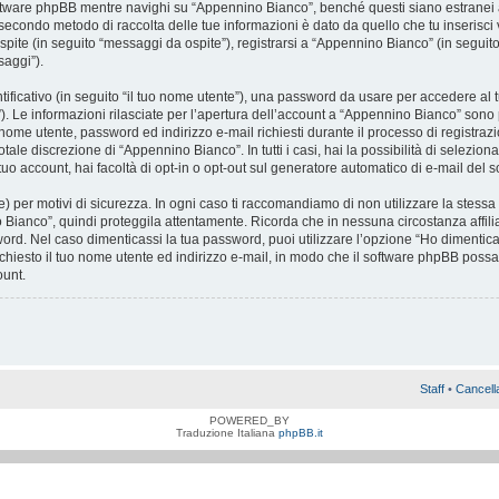
tware phpBB mentre navighi su “Appennino Bianco”, benché questi siano estranei 
Il secondo metodo di raccolta delle tue informazioni è dato da quello che tu inseris
spite (in seguito “messaggi da ospite”), registrarsi a “Appennino Bianco” (in seguito 
saggi”).
tificativo (in seguito “il tuo nome utente”), una password da usare per accedere al 
l”). Le informazioni rilasciate per l’apertura dell’account a “Appennino Bianco” sono p
di nome utente, password ed indirizzo e-mail richiesti durante il processo di registr
tale discrezione di “Appennino Bianco”. In tutti i casi, hai la possibilità di selezion
tuo account, hai facoltà di opt-in o opt-out sul generatore automatico di e-mail del 
 per motivi di sicurezza. In ogni caso ti raccomandiamo di non utilizzare la stessa 
Bianco”, quindi proteggila attentamente. Ricorda che in nessuna circostanza affili
ord. Nel caso dimenticassi la tua password, puoi utilizzare l’opzione “Ho dimentica
chiesto il tuo nome utente ed indirizzo e-mail, in modo che il software phpBB pos
ount.
Staff
•
Cancell
POWERED_BY
Traduzione Italiana
phpBB.it