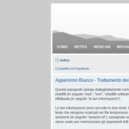
HOME
METEO
WEBCAM
IMPIA
Indice
Connettiti con Facebook
Appennino Bianco - Trattamento dei 
Questo paragrafo spiega dettagliatamente come “
phpBB (in seguito “essi”, “loro”, “phpBB softw
effettuata (in seguito “le tue informazioni”).
Le tue informazioni sono raccolte in due modi. 
testo che vengono scaricati nei file temporanei 
sessione (in seguito “session-id”), assegnato 
viene usato per memorizzare gli argomenti letti 