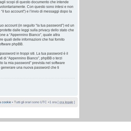
agli scopi di questo documento che intende
ci volontariamente. Con questo sono intesi e non
“il tuo account”) e l’invio di messaggi dopo la
tuo account (in seguito “la tua password”) ed un
rotette dalle leggi sulla privacy dello stato che
azione a “Appennino Bianco”, quale altra
are quali delle informazioni che hai fornito
software phpBB.
password in troppi siti. La tua password è il
ati di “Appennino Bianco”, phpBB o terzi
to la mia password” prevista nel software
sa generare una nuova password che ti
a cookie
• Tutti gli orari sono UTC +1 ora [
ora legale
]