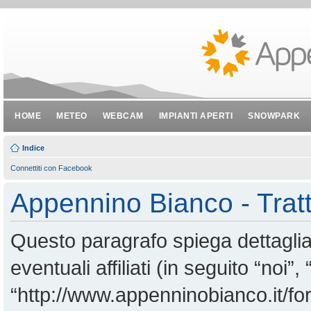
HOME
METEO
WEBCAM
IMPIANTI APERTI
SNOWPARK
Indice
Connettiti con Facebook
Appennino Bianco - Tratt
Questo paragrafo spiega dettagl
eventuali affiliati (in seguito “noi
“http://www.appenninobianco.it/for