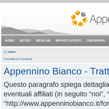
HOME
METEO
WEBCAM
IMPIANTI APERTI
SNOWPARK
Indice
Connettiti con Facebook
Appennino Bianco - Tratt
Questo paragrafo spiega dettagl
eventuali affiliati (in seguito “noi
“http://www.appenninobianco.it/for