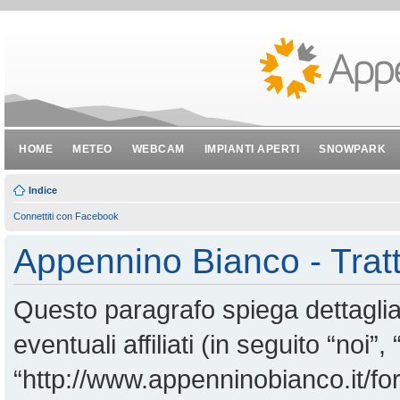
HOME
METEO
WEBCAM
IMPIANTI APERTI
SNOWPARK
Indice
Connettiti con Facebook
Appennino Bianco - Tratt
Questo paragrafo spiega dettagl
eventuali affiliati (in seguito “noi
“http://www.appenninobianco.it/for