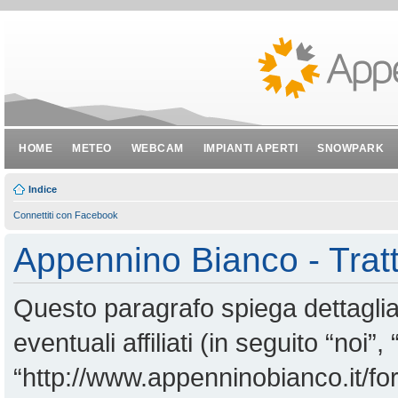
HOME
METEO
WEBCAM
IMPIANTI APERTI
SNOWPARK
Indice
Connettiti con Facebook
Appennino Bianco - Tratt
Questo paragrafo spiega dettagl
eventuali affiliati (in seguito “noi
“http://www.appenninobianco.it/for