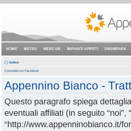
HOME
METEO
WEBCAM
IMPIANTI APERTI
SNOWPARK
Indice
Connettiti con Facebook
Appennino Bianco - Tratt
Questo paragrafo spiega dettagl
eventuali affiliati (in seguito “noi
“http://www.appenninobianco.it/for