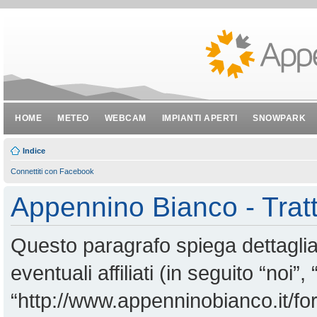
HOME
METEO
WEBCAM
IMPIANTI APERTI
SNOWPARK
Indice
Connettiti con Facebook
Appennino Bianco - Tratt
Questo paragrafo spiega dettagl
eventuali affiliati (in seguito “noi
“http://www.appenninobianco.it/for