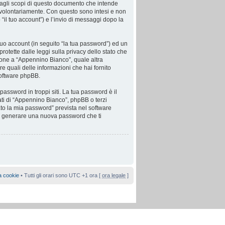
agli scopi di questo documento che intende
ci volontariamente. Con questo sono intesi e non
“il tuo account”) e l’invio di messaggi dopo la
tuo account (in seguito “la tua password”) ed un
rotette dalle leggi sulla privacy dello stato che
azione a “Appennino Bianco”, quale altra
are quali delle informazioni che hai fornito
software phpBB.
password in troppi siti. La tua password è il
ati di “Appennino Bianco”, phpBB o terzi
to la mia password” prevista nel software
sa generare una nuova password che ti
a cookie
• Tutti gli orari sono UTC +1 ora [
ora legale
]