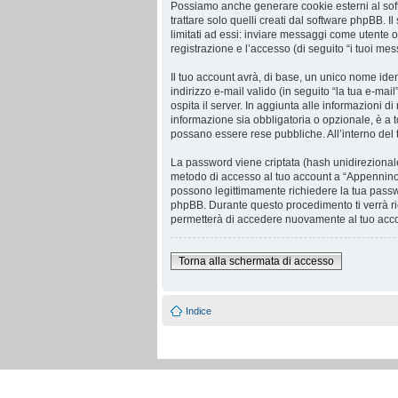
Possiamo anche generare cookie esterni al sof
trattare solo quelli creati dal software phpBB. 
limitati ad essi: inviare messaggi come utente o
registrazione e l’accesso (di seguito “i tuoi mes
Il tuo account avrà, di base, un unico nome iden
indirizzo e-mail valido (in seguito “la tua e-mai
ospita il server. In aggiunta alle informazioni 
informazione sia obbligatoria o opzionale, è a to
possano essere rese pubbliche. All’interno del 
La password viene criptata (hash unidirezionale)
metodo di accesso al tuo account a “Appennino 
possono legittimamente richiedere la tua passw
phpBB. Durante questo procedimento ti verrà ri
permetterà di accedere nuovamente al tuo acc
Torna alla schermata di accesso
Indice