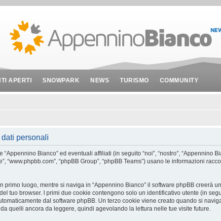
NTI APERTI
SNOWPARK
NEWS
TURISMO
COMMUNITY
dati personali
Appennino Bianco” ed eventuali affiliati (in seguito “noi”, “nostro”, “Appennino Bi
are”, “www.phpbb.com”, “phpBB Group”, “phpBB Teams”) usano le informazioni raccol
In primo luogo, mentre si naviga in “Appennino Bianco” il software phpBB creerà un 
del tuo browser. I primi due cookie contengono solo un identificativo utente (in segu
automaticamente dal software phpBB. Un terzo cookie viene creato quando si naviga
da quelli ancora da leggere, quindi agevolando la lettura nelle tue visite future.