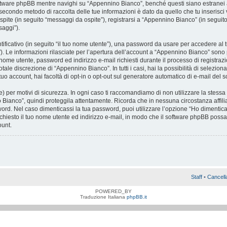
tware phpBB mentre navighi su “Appennino Bianco”, benché questi siano estranei 
Il secondo metodo di raccolta delle tue informazioni è dato da quello che tu inseris
spite (in seguito “messaggi da ospite”), registrarsi a “Appennino Bianco” (in seguito 
saggi”).
tificativo (in seguito “il tuo nome utente”), una password da usare per accedere al 
l”). Le informazioni rilasciate per l’apertura dell’account a “Appennino Bianco” sono p
di nome utente, password ed indirizzo e-mail richiesti durante il processo di registr
tale discrezione di “Appennino Bianco”. In tutti i casi, hai la possibilità di selezion
tuo account, hai facoltà di opt-in o opt-out sul generatore automatico di e-mail del 
 per motivi di sicurezza. In ogni caso ti raccomandiamo di non utilizzare la stessa 
Bianco”, quindi proteggila attentamente. Ricorda che in nessuna circostanza affili
ord. Nel caso dimenticassi la tua password, puoi utilizzare l’opzione “Ho dimentica
chiesto il tuo nome utente ed indirizzo e-mail, in modo che il software phpBB pos
ount.
Staff
•
Cancell
POWERED_BY
Traduzione Italiana
phpBB.it