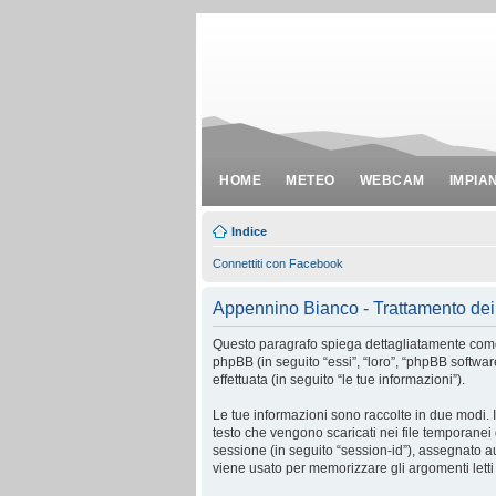
HOME
METEO
WEBCAM
IMPIA
Indice
Connettiti con Facebook
Appennino Bianco - Trattamento dei 
Questo paragrafo spiega dettagliatamente come “
phpBB (in seguito “essi”, “loro”, “phpBB softw
effettuata (in seguito “le tue informazioni”).
Le tue informazioni sono raccolte in due modi. 
testo che vengono scaricati nei file temporanei 
sessione (in seguito “session-id”), assegnato 
viene usato per memorizzare gli argomenti letti 