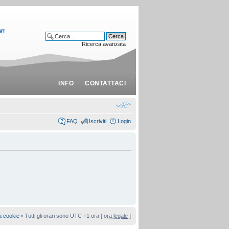
Ricerca avanzata
INFO
CONTATTACI
FAQ
Iscriviti
Login
a cookie
• Tutti gli orari sono UTC +1 ora [
ora legale
]