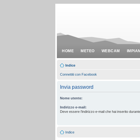
HOME
METEO
WEBCAM
IMPIA
Indice
Connettiti con Facebook
Invia password
Nome utente:
Indirizzo e-mail:
Deve essere l’indirizzo e-mail che hai inserito durante
Indice