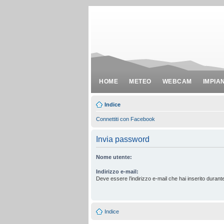
HOME
METEO
WEBCAM
IMPIA
Indice
Connettiti con Facebook
Invia password
Nome utente:
Indirizzo e-mail:
Deve essere l’indirizzo e-mail che hai inserito durante
Indice