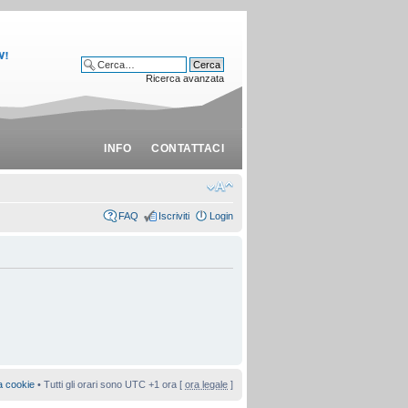
Ricerca avanzata
INFO
CONTATTACI
FAQ
Iscriviti
Login
a cookie
• Tutti gli orari sono UTC +1 ora [
ora legale
]